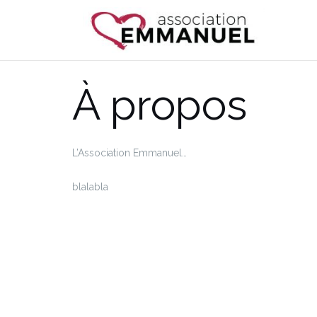
Aller
au
contenu
À propos
L’Association Emmanuel…
blalabla